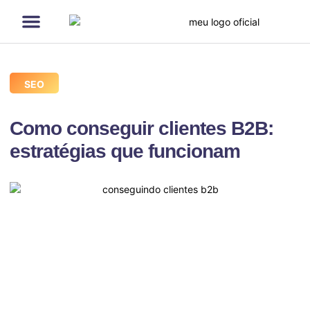
Página Inicial
Serviços de SEO
Quem sou eu
Cases de SEO
SEO
Como conseguir clientes B2B:
estratégias que funcionam