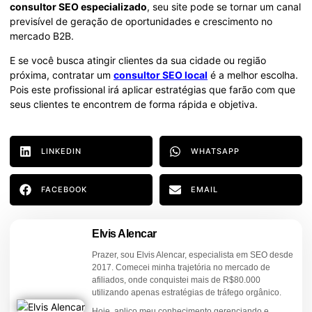
consultor SEO especializado
, seu site pode se tornar um canal
previsível de geração de oportunidades e crescimento no
mercado B2B.
E se você busca atingir clientes da sua cidade ou região
próxima, contratar um
consultor SEO local
é a melhor escolha.
Pois este profissional irá aplicar estratégias que farão com que
seus clientes te encontrem de forma rápida e objetiva.
LINKEDIN
WHATSAPP
FACEBOOK
EMAIL
Elvis Alencar
Prazer, sou Elvis Alencar, especialista em SEO desde
2017. Comecei minha trajetória no mercado de
afiliados, onde conquistei mais de R$80.000
utilizando apenas estratégias de tráfego orgânico.
Hoje, aplico meu conhecimento gerenciando e