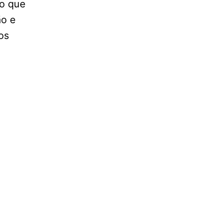
to que
ão e
os