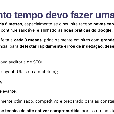
to tempo devo fazer uma
ada 6 meses
, especialmente se o seu site recebe
novos cont
 continue saudável e alinhado às
boas práticas do Google
.
feita a
cada 3 meses
, principalmente em sites com
grand
ncial para
detectar rapidamente erros de indexação, de
va auditoria de SEO:
(layout, URLs ou arquitetura);
o
;
elevante.
mente otimizado, competitivo e preparado para as consta
se técnica do site estiver comprometida
, por isso o moni