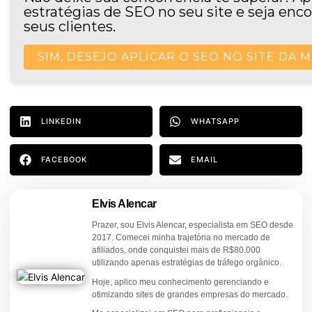
estratégias de SEO no seu site e seja enc
seus clientes.
SIM, DESEJO APLICAR O SEO NO SITE DA
LINKEDIN
WHATSAPP
FACEBOOK
EMAIL
Elvis Alencar
Prazer, sou Elvis Alencar, especialista em SEO desde
2017. Comecei minha trajetória no mercado de
afiliados, onde conquistei mais de R$80.000
utilizando apenas estratégias de tráfego orgânico.
Hoje, aplico meu conhecimento gerenciando e
otimizando sites de grandes empresas do mercado.