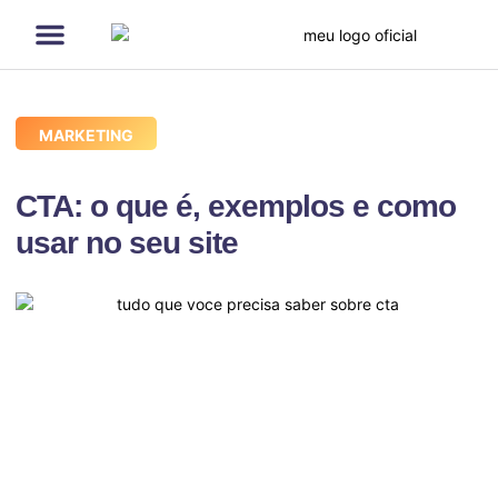
Página Inicial
Serviços de SEO
Quem sou eu
Cases de SEO
MARKETING
CTA: o que é, exemplos e como
usar no seu site