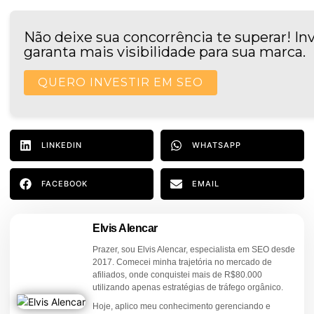
Não deixe sua concorrência te superar! In
garanta mais visibilidade para sua marca.
QUERO INVESTIR EM SEO
LINKEDIN
WHATSAPP
FACEBOOK
EMAIL
Elvis Alencar
Prazer, sou Elvis Alencar, especialista em SEO desde
2017. Comecei minha trajetória no mercado de
afiliados, onde conquistei mais de R$80.000
utilizando apenas estratégias de tráfego orgânico.
Hoje, aplico meu conhecimento gerenciando e